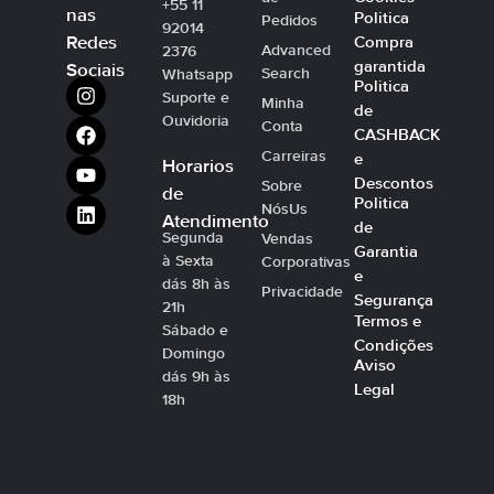
+55 11
nas
Politica
Pedidos
92014
Compra
Redes
Advanced
2376
garantida
Sociais
Search
Whatsapp
Politica
Suporte e
Minha
de
Ouvidoria
Conta
CASHBACK
Carreiras
e
Horarios
Descontos
Sobre
de
Politica
NósUs
Atendimento
de
Segunda
Vendas
Garantia
à Sexta
Corporativas
e
dás 8h às
Privacidade
Segurança
21h
Termos e
Sábado e
Condições
Domingo
Aviso
dás 9h às
Legal
18h