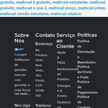
gratuito
,
mathcad é gratuito
,
mathcad estudante
,
mathcad
gratuito
,
mathcad o que é
,
mathcad preço
,
mathcad prime
,
mathcad versão estudante
,
mathcad vitalicio
Sobre
Contato
Serviço
Políticas
Nós
ao
Politica
Endereço
Cliente
de
Av.
Devolução
Ajuda
Compre
Paulista
e
&
Softwares
1230 ,
Reembolso
FAQs
de
Bela
Politica
Rastreamento
grandes
Vista,
de Envio
de
marcas
São
e Frete
Pedidos
com
Paulo,
Politica
garantia e
CEP:
Entregas
de
nota fiscal
01310-
e &
Pagamentos
Ler mais…
100
Envios
Politica
de
Histórico
Nos siga
Telefone
Cookies
de