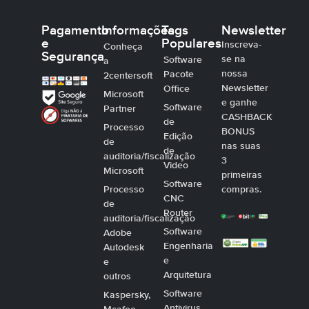
Pagamento
Informações
Tags
Newsletter
e
Populares
Inscreva-
Conheça
Segurança
se na
Software
a
nossa
Pacote
2centersoft
Newsletter
Office
Microsoft
e ganhe
Software
Partner
CASHBACK
de
Processo
BONUS
Edição
de
nas suas
de
auditoria/fiscalização
3
Video
Microsoft
primeiras
Software
Processo
compras.
CNC
de
Router
auditoria/fiscalização
Software
Adobe
Engenharia
Autodesk
e
e
Arquitetura
outros
Software
Kaspersky,
Antivirus