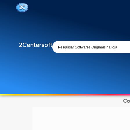
2Centersoft
Co