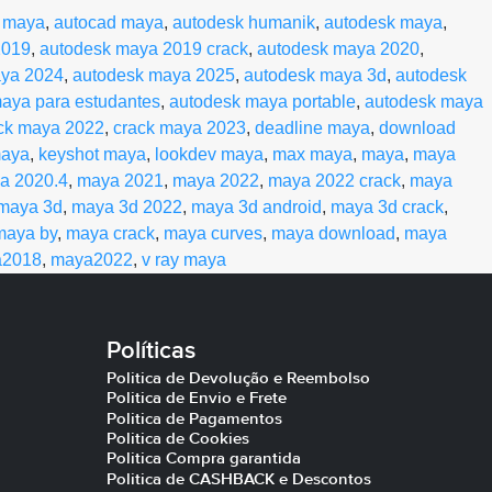
 maya
,
autocad maya
,
autodesk humanik
,
autodesk maya
,
2019
,
autodesk maya 2019 crack
,
autodesk maya 2020
,
aya 2024
,
autodesk maya 2025
,
autodesk maya 3d
,
autodesk
aya para estudantes
,
autodesk maya portable
,
autodesk maya
ck maya 2022
,
crack maya 2023
,
deadline maya
,
download
maya
,
keyshot maya
,
lookdev maya
,
max maya
,
maya
,
maya
a 2020.4
,
maya 2021
,
maya 2022
,
maya 2022 crack
,
maya
maya 3d
,
maya 3d 2022
,
maya 3d android
,
maya 3d crack
,
maya by
,
maya crack
,
maya curves
,
maya download
,
maya
a2018
,
maya2022
,
v ray maya
Políticas
Politica de Devolução e Reembolso
Politica de Envio e Frete
Politica de Pagamentos
Politica de Cookies
Politica Compra garantida
Politica de CASHBACK e Descontos