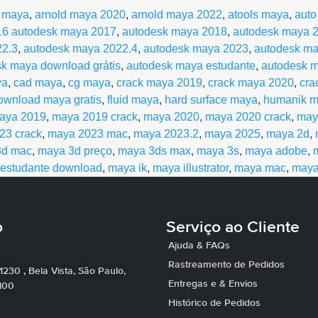
d maya
,
arnold maya 2020
,
arnold maya 2022
,
atools maya
,
auto
16 autodesk maya 2017
,
autodesk maya 2018
,
autodesk maya 
22.3
,
autodesk maya 2022.4
,
autodesk maya 2023
,
autodesk m
k maya download grátis
,
autodesk maya estudante
,
autodesk m
ya
,
cad maya
,
cg maya
,
crack maya 2019
,
crack maya 2020
,
cra
ownload maya gratis
,
fluid maya
,
hard surface maya
,
humanik 
aya 2019
,
maya 2019 crack
,
maya 2020
,
maya 2020 crack
,
may
23 crack
,
maya 2023 mac
,
maya 2023.2
,
maya 2025
,
maya 2d
,
3d mac
,
maya 3d preço
,
maya 3ds max
,
maya 3s
,
maya adobe
,
estudante download
,
maya ik
,
maya illustrator
,
maya mac
,
may
o
Serviço ao Cliente
Ajuda & FAQs
Rastreamento de Pedidos
 1230 , Bela Vista, São Paulo,
Entregas e & Envios
100
Histórico de Pedidos