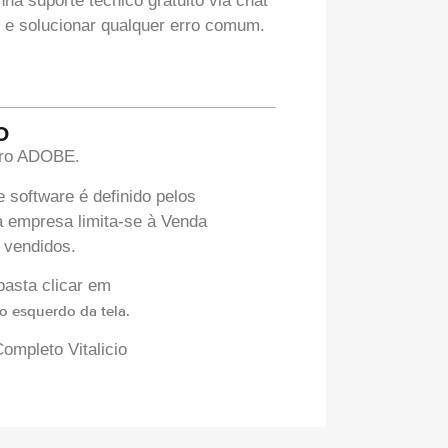
 suporte técnico gratuito via chat
 e solucionar qualquer erro comum.
O
iro ADOBE.
 software é definido pelos
 empresa limita-se à Venda
s vendidos.
basta clicar em
o esquerdo da tela.
ompleto Vitalicio