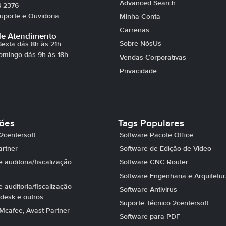
Advanced Search
4 2376
porte e Ouvidoria
Minha Conta
Carreiras
de Atendimento
Sobre NósUs
exta dás 8h às 21h
omingo dás 9h às 18h
Vendas Corporativas
Privacidade
ções
Tags Populares
2centersoft
Software Pacote Office
artner
Software de Edição de Video
 auditoria/fiscalização
Software CNC Router
Software Engenharia e Arquitetu
 auditoria/fiscalização
Software Antivirus
desk e outros
Suporte Técnico 2centersoft
Mcafee, Avast Partner
Software para PDF