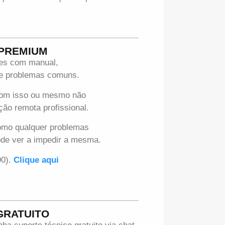
 PREMIUM
ues com manual,
 de problemas comuns.
com isso ou mesmo não
ção remota profissional.
omo qualquer problemas
ode ver a impedir a mesma.
90).
Clique aqui
GRATUITO