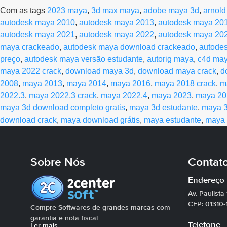
Com as tags
2023 maya
,
3d max maya
,
adobe maya 3d
,
arnol
autodesk maya 2010
,
autodesk maya 2013
,
autodesk maya 20
autodesk maya 2021
,
autodesk maya 2022
,
autodesk maya 20
maya crackeado
,
autodesk maya download crackeado
,
autodes
preço
,
autodesk maya versão estudante
,
autorig maya
,
c4d ma
maya 2022 crack
,
download maya 3d
,
download maya crack
,
d
2008
,
maya 2013
,
maya 2014
,
maya 2016
,
maya 2018 crack
,
m
2022.3
,
maya 2022.3 crack
,
maya 2022.4
,
maya 2023
,
maya 20
maya 3d download completo gratis
,
maya 3d estudante
,
maya 
download crack
,
maya download grátis
,
maya estudante
,
maya 
Sobre Nós
Contat
Endereço
Av. Paulista
CEP: 01310-
Compre Softwares de grandes marcas com
garantia e nota fiscal
Telefone
Ler mais…