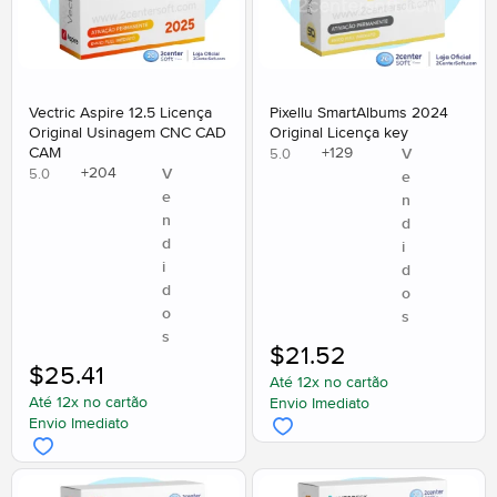
Vectric Aspire 12.5 Licença
Pixellu SmartAlbums 2024
Original Usinagem CNC CAD
Original Licença key
CAM
+
129
V
5.0
+
204
V
5.0
e
e
n
n
d
d
i
i
d
d
o
o
s
s
$
21.52
$
25.41
Até 12x no cartão
Até 12x no cartão
Envio Imediato
Envio Imediato