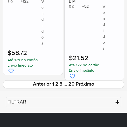
+
122
BIM
V
5.0
+
52
V
5.0
e
e
n
n
d
d
i
i
d
d
o
o
s
s
$
58.72
$
21.52
Até 12x no cartão
Até 12x no cartão
Envio Imediato
Envio Imediato
Anterior
1
2
3
…
20
Próximo
FILTRAR