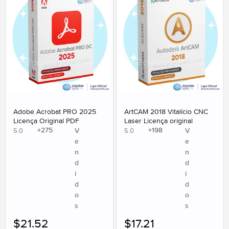
Adobe Acrobat PRO 2025
ArtCAM 2018 Vitalício CNC
Licença Original PDF
Laser Licença original
+
275
+
198
V
V
5.0
5.0
e
e
n
n
d
d
i
i
d
d
o
o
s
s
$
21.52
$
17.21