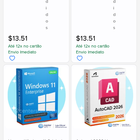
d
d
i
i
d
d
o
o
s
s
$
13.51
$
13.51
Até 12x no cartão
Até 12x no cartão
Envio Imediato
Envio Imediato