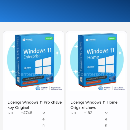
Licença Windows 11 Pro chave
Licença Windows 11 Home
key Original
Original chave
+
4748
+
182
V
V
5.0
5.0
e
e
n
n