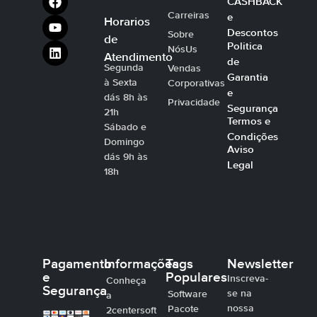
CASHBACK
Carreiras
e
Horarios
Descontos
Sobre
de
Politica
NósUs
Atendimento
de
Segunda
Vendas
Garantia
à Sexta
Corporativas
e
dás 8h às
Privacidade
Segurança
21h
Termos e
Sábado e
Condições
Domingo
Aviso
dás 9h às
Legal
18h
Pagamento
Informações
Tags
Newsletter
e
Populares
Inscreva-
Conheça
Segurança
se na
Software
a
nossa
Pacote
2centersoft