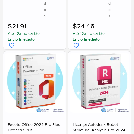
d
d
o
o
s
s
$
21.91
$
24.46
Até 12x no cartão
Até 12x no cartão
Envio Imediato
Envio Imediato
Pacote Office 2024 Pro Plus
Licença Autodesk Robot
Licença 5PCs
Structural Analysis Pro 2024