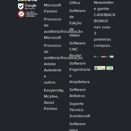
Newsletter
Office
Microsoft
e ganhe
Software
Partner
CASHBACK
de
Processo
BONUS
Edição
de
nas suas
de
auditoria/fiscalização
3
Video
Microsoft
primeiras
Software
Processo
compras.
CNC
de
Router
auditoria/fiscalização
Software
Adobe
Engenharia
Autodesk
e
e
Arquitetura
outros
Software
Kaspersky,
Antivirus
Mcafee,
Avast
Suporte
Partner
Técnico
2centersoft
Software
para