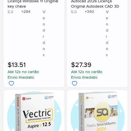
Licença Windows 11 Original
Autocad 2026 Licença
key chave
Original Autodesk CAD 3D
+
284
+
340
V
V
5.0
5.0
e
e
n
n
d
d
i
i
d
d
o
o
s
s
$
13.51
$
27.39
Até 12x no cartão
Até 12x no cartão
Envio Imediato
Envio Imediato