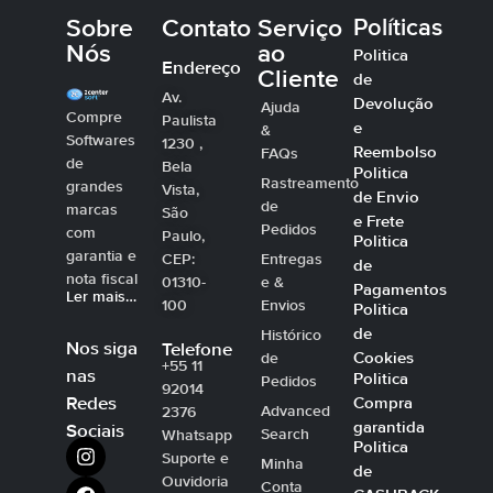
Sobre
Contato
Serviço
Políticas
Nós
ao
Politica
Endereço
Cliente
de
Av.
Devolução
Ajuda
Compre
Paulista
e
&
Softwares
1230 ,
Reembolso
FAQs
de
Bela
Politica
Rastreamento
grandes
Vista,
de Envio
de
marcas
São
e Frete
Pedidos
com
Paulo,
Politica
garantia e
CEP:
Entregas
de
nota fiscal
01310-
e &
Pagamentos
Ler mais…
100
Envios
Politica
de
Histórico
Nos siga
Telefone
Cookies
de
+55 11
nas
Politica
Pedidos
92014
Compra
Redes
Advanced
2376
garantida
Sociais
Search
Whatsapp
Politica
Suporte e
Minha
de
Ouvidoria
Conta