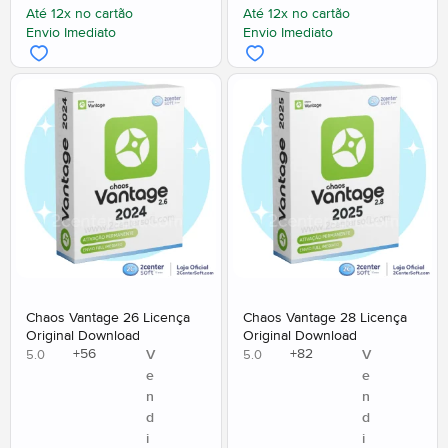
Até 12x no cartão
Até 12x no cartão
Envio Imediato
Envio Imediato
Chaos Vantage 26 Licença
Chaos Vantage 28 Licença
Original Download
Original Download
+
56
+
82
V
V
5.0
5.0
e
e
n
n
d
d
i
i