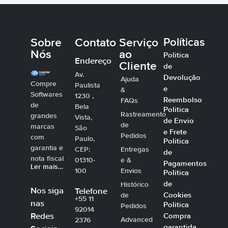
Sobre
Contato
Serviço
Políticas
Nós
ao
Politica
Endereço
Cliente
de
Av.
Devolução
Ajuda
Compre
Paulista
e
&
Softwares
1230 ,
Reembolso
FAQs
de
Bela
Politica
Rastreamento
grandes
Vista,
de Envio
de
marcas
São
e Frete
Pedidos
com
Paulo,
Politica
garantia e
CEP:
Entregas
de
nota fiscal
01310-
e &
Pagamentos
Ler mais…
100
Envios
Politica
de
Histórico
Nos siga
Telefone
Cookies
de
+55 11
nas
Politica
Pedidos
92014
Compra
Redes
Advanced
2376
garantida