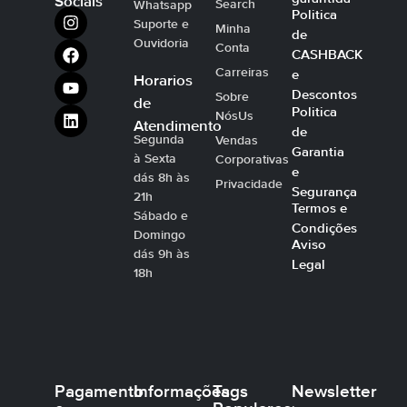
Sociais
Search
Whatsapp
Politica
Suporte e
Minha
de
Ouvidoria
Conta
CASHBACK
Carreiras
e
Horarios
Descontos
Sobre
de
Politica
NósUs
Atendimento
de
Segunda
Vendas
Garantia
à Sexta
Corporativas
e
dás 8h às
Privacidade
Segurança
21h
Termos e
Sábado e
Condições
Domingo
Aviso
dás 9h às
Legal
18h
Pagamento
Informações
Tags
Newsletter