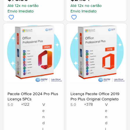
Até 12x no cartão
Até 12x no cartão
Envio Imediato
Envio Imediato
Pacote Office 2024 Pro Plus
Licença Pacote Office 2019
Licença 5PCs
Pro Plus Original Completo
+
122
+
378
V
V
5.0
5.0
e
e
n
n
d
d
i
i