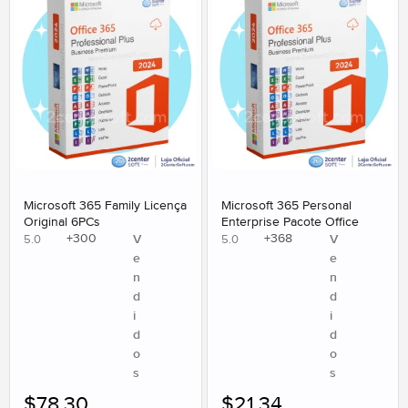
Microsoft 365 Family Licença
Microsoft 365 Personal
Original 6PCs
Enterprise Pacote Office
+
300
+
368
V
V
5.0
5.0
e
e
n
n
d
d
i
i
d
d
o
o
s
s
$
78.30
$
21.34