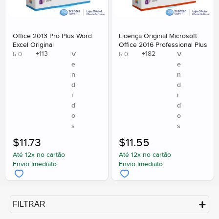
Office 2013 Pro Plus Word
Licença Original Microsoft
Excel Original
Office 2016 Professional Plus
+
113
+
182
V
V
5.0
5.0
e
e
n
n
d
d
i
i
d
d
o
o
s
s
$
11.73
$
11.55
Até 12x no cartão
Até 12x no cartão
Envio Imediato
Envio Imediato
FILTRAR