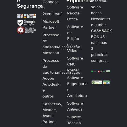
e
Populares
Inscreva-
Conheça
Segurança
se na
Software
a
nossa
Pacote
2centersoft
Newsletter
Office
Microsoft
e ganhe
Software
Partner
CASHBACK
de
Processo
BONUS
Edição
de
nas suas
de
auditoria/fiscalização
3
Video
Microsoft
primeiras
Software
Processo
compras.
CNC
de
Router
auditoria/fiscalização
Software
Adobe
Engenharia
Autodesk
e
e
Arquitetura
outros
Software
Kaspersky,
Antivirus
Mcafee,
Avast
Suporte
Partner
Técnico