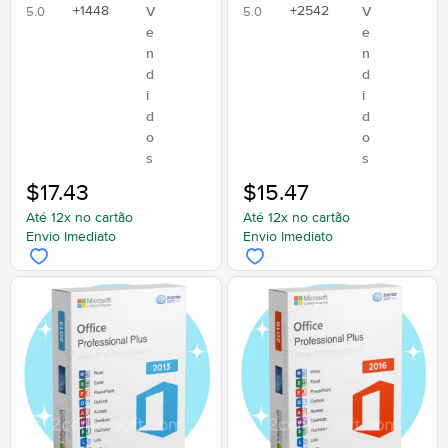
+
1448
+
2542
V
V
5.0
5.0
e
e
n
n
d
d
i
i
d
d
o
o
s
s
$
17.43
$
15.47
Até 12x no cartão
Até 12x no cartão
Envio Imediato
Envio Imediato